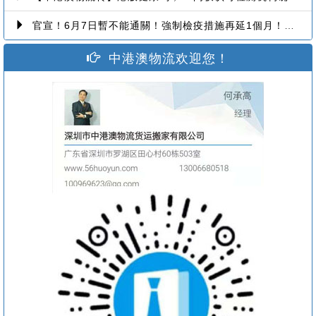
官宣！6月7日暫不能通關！強制檢疫措施再延1個月！【香港到深圳搬屋搬家又要延长了】
中港澳物流欢迎您！