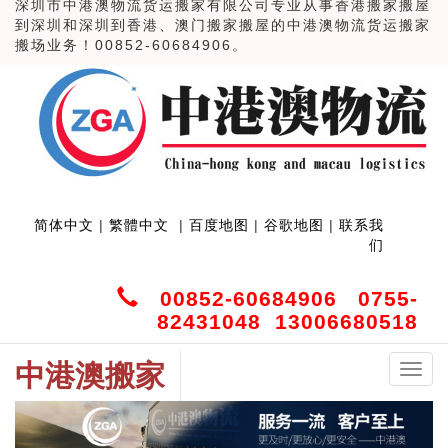
深圳市中港澳物流货运搬家有限公司专业从事香港搬家搬屋
到深圳和深圳到香港、澳门搬家搬屋的中港澳物流货运搬家
搬场业务！00852-60684906。
简体中文
|
繁體中文
|
百度地图
|
谷歌地图
|
联系我
们
00852-60684906
0755-
82431048
13006680518
中港澳搬家
中
港
澳
搬