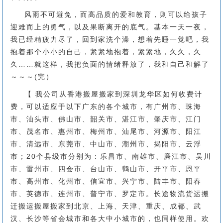
风雨不可避免，而高品质的爱和教育，则可以给孩子
迎难而上的勇气，以及果断离开的底气。基本一天一夜，
我已经精疲力尽了，回到家洗个澡，想着先睡一觉吧，我
抱着那个小小的自己，紧紧地抱着，紧紧地，久久，久
久……就这样，我把负面的情绪释放了，我和自己和解了
～～～(完）
【 我公司从香港搬屋搬家到深圳龙华区如何收费计
费，可以适应于以下广东的各个城市，有广州市、珠海
市、汕头市、佛山市、韶关市、湛江市、肇庆市、江门
市、茂名市、惠州市、梅州市、汕尾市、河源市、阳江
市、清远市、东莞市、中山市、潮州市、揭阳市、云浮
市；20个县级市分别为：乐昌市、南雄市、廉江市、吴川
市、雷州市、四会市、台山市、鹤山市、开平市、恩平
市、高州市、化州市、信宜市、兴宁市、陆丰市、阳春
市、英德市、连州市、普宁市、罗定市。长途物流货运搬
迁搬运搬屋搬家到北京、上海、天津、重庆、成都、武
汉、长沙等省会城市和各大中小城市的，也同样使用。欢