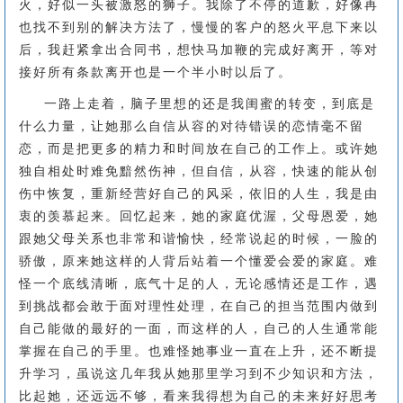
火，好似一头被激怒的狮子。我除了不停的道歉，好像再
也找不到别的解决方法了，慢慢的客户的怒火平息下来以
后，我赶紧拿出合同书，想快马加鞭的完成好离开，等对
接好所有条款离开也是一个半小时以后了。
一路上走着，脑子里想的还是我闺蜜的转变，到底是
什么力量，让她那么自信从容的对待错误的恋情毫不留
恋，而是把更多的精力和时间放在自己的工作上。或许她
独自相处时难免黯然伤神，但自信，从容，快速的能从创
伤中恢复，重新经营好自己的风采，依旧的人生，我是由
衷的羡慕起来。回忆起来，她的家庭优渥，父母恩爱，她
跟她父母关系也非常和谐愉快，经常说起的时候，一脸的
骄傲，原来她这样的人背后站着一个懂爱会爱的家庭。难
怪一个底线清晰，底气十足的人，无论感情还是工作，遇
到挑战都会敢于面对理性处理，在自己的担当范围内做到
自己能做的最好的一面，而这样的人，自己的人生通常能
掌握在自己的手里。也难怪她事业一直在上升，还不断提
升学习，虽说这几年我从她那里学习到不少知识和方法，
比起她，还远远不够，看来我得想为自己的未来好好思考