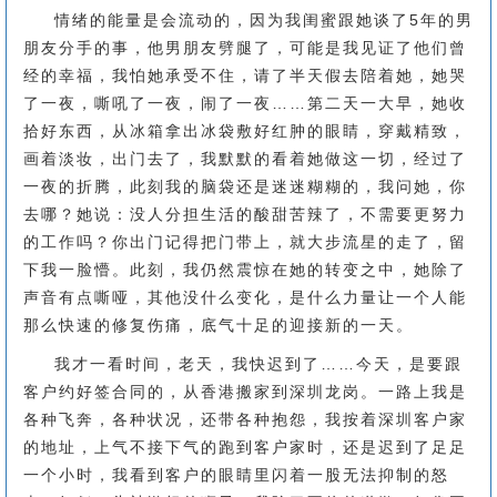
情绪的能量是会流动的，因为我闺蜜跟她谈了5年的男
朋友分手的事，他男朋友劈腿了，可能是我见证了他们曾
经的幸福，我怕她承受不住，请了半天假去陪着她，她哭
了一夜，嘶吼了一夜，闹了一夜……第二天一大早，她收
拾好东西，从冰箱拿出冰袋敷好红肿的眼睛，穿戴精致，
画着淡妆，出门去了，我默默的看着她做这一切，经过了
一夜的折腾，此刻我的脑袋还是迷迷糊糊的，我问她，你
去哪？她说：没人分担生活的酸甜苦辣了，不需要更努力
的工作吗？你出门记得把门带上，就大步流星的走了，留
下我一脸懵。此刻，我仍然震惊在她的转变之中，她除了
声音有点嘶哑，其他没什么变化，是什么力量让一个人能
那么快速的修复伤痛，底气十足的迎接新的一天。
我才一看时间，老天，我快迟到了……今天，是要跟
客户约好签合同的，从香港搬家到深圳龙岗。一路上我是
各种飞奔，各种状况，还带各种抱怨，我按着深圳客户家
的地址，上气不接下气的跑到客户家时，还是迟到了足足
一个小时，我看到客户的眼睛里闪着一股无法抑制的怒