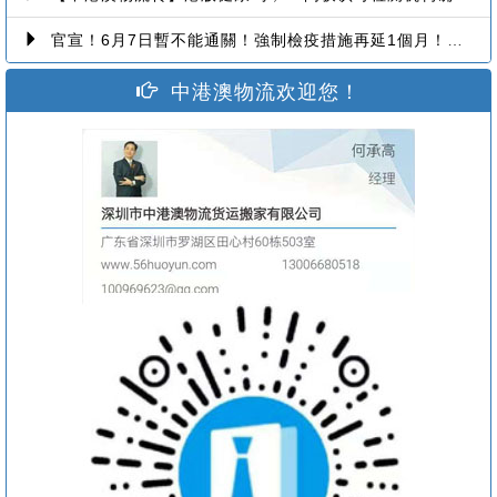
官宣！6月7日暫不能通關！強制檢疫措施再延1個月！【香港到深圳搬屋搬家又要延长了】
中港澳物流欢迎您！