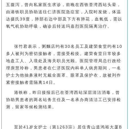
五腹泻，曾向私家医生求诊，前晚在西铁荃湾西站头晕，
由港铁职员协助送往仁济医院急症室，入院时发烧，体温
达摄氏39度，肺部右边中部及下方有肺花，血氧低，需以
氧气机协助呼吸，确诊后转送玛嘉烈医院隔离治疗。
张竹君表示，粥麵店约有30名员工及建荣食堂约有10
多人被列为密切接触者，需接受检疫。建荣食堂日常较多
地盘工人、入境处及海关职员光顾。医院管理局总行政经
理庾慧玲称，男患者在仁济医院内科单人病房期间，一名
护士为他抽鼻液时无戴全面罩、眼罩及保护衣，故被列作
紧密接触者需隔离14日。
港铁称，昨日接报后已在荃湾西站深层清洁消毒，曾
协助男患者的两名站务主任及一名承办商清洁工已安排检
测，留家等候检测结果。
至於41岁女护士（第1263宗）居住青山道鸿裕大厦B