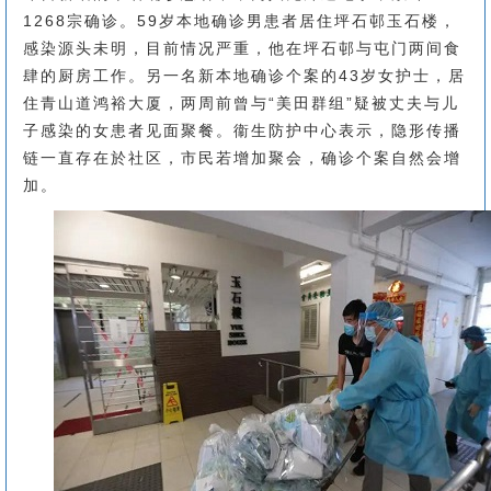
1268宗确诊。59岁本地确诊男患者居住坪石邨玉石楼，
感染源头未明，目前情况严重，他在坪石邨与屯门两间食
肆的厨房工作。另一名新本地确诊个案的43岁女护士，居
住青山道鸿裕大厦，两周前曾与“美田群组”疑被丈夫与儿
子感染的女患者见面聚餐。衞生防护中心表示，隐形传播
链一直存在於社区，市民若增加聚会，确诊个案自然会增
加。