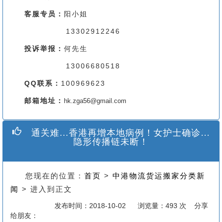
客服专员：
阳小姐
13302912246
投诉举报：
何先生
13006680518
QQ联系：
100969623
邮箱地址：
hk.zga56@gmail.com
通关难…香港再增本地病例！女护士确诊…
隐形传播链未断！
您现在的位置：
首页
>
中港物流货运搬家分类新
闻
> 进入到正文
发布时间：2018-10-02
浏览量：493 次 分享
给朋友：