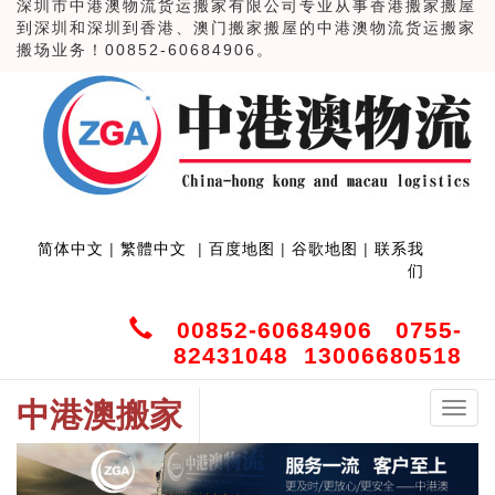
深圳市中港澳物流货运搬家有限公司专业从事香港搬家搬屋
到深圳和深圳到香港、澳门搬家搬屋的中港澳物流货运搬家
搬场业务！00852-60684906。
简体中文
|
繁體中文
|
百度地图
|
谷歌地图
|
联系我
们
00852-60684906
0755-
82431048
13006680518
中港澳搬家
中
港
澳
搬