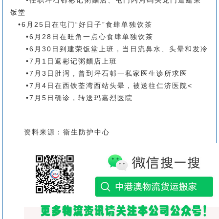
•任职坪石邨彬记粥麵店、屯门内河码头龙门道建荣
饭堂
•6月25日在屯门“好日子”食肆单独饮茶
•6月28日在旺角一点心食肆单独饮茶
•6月30日到建荣饭堂上班，当日流鼻水、头晕和发冷
•7月1日返彬记粥麵店上班
•7月3日肚泻，曾到坪石邨一私家医生诊所求医
•7月4日在西铁荃湾西站头晕，被送往仁济医院<
•7月5日确诊，转送玛嘉烈医院
资料来源：衞生防护中心