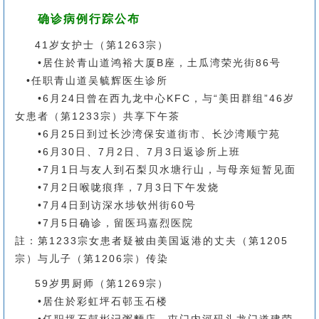
确诊病例行踪公布
41岁女护士（第1263宗）
•居住於青山道鸿裕大厦B座，土瓜湾荣光街86号
•任职青山道吴毓辉医生诊所
•6月24日曾在西九龙中心KFC，与“美田群组”46岁
女患者（第1233宗）共享下午茶
•6月25日到过长沙湾保安道街市、长沙湾顺宁苑
•6月30日、7月2日、7月3日返诊所上班
•7月1日与友人到石梨贝水塘行山，与母亲短暂见面
•7月2日喉咙痕痒，7月3日下午发烧
•7月4日到访深水埗钦州街60号
•7月5日确诊，留医玛嘉烈医院
註：第1233宗女患者疑被由美国返港的丈夫（第1205
宗）与儿子（第1206宗）传染
59岁男厨师（第1269宗）
•居住於彩虹坪石邨玉石楼