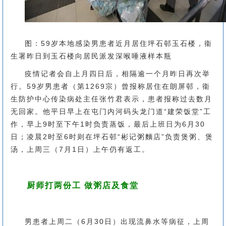
图：59岁本地感染男患者近月居住坪石邨玉石楼，衞
生署昨日到玉石楼向居民派发深喉唾液样本瓶
疫情记者会自上月四日后，相隔逾一个月昨日再次举
行。59岁男患者（第1269宗）曾报称居住在朗屏邨，衞
生防护中心传染病处主任张竹君表示，患者报称过去数月
无回家。他平日早上在屯门内河码头龙门道“建荣饭堂”工
作，早上9时至下午1时负责蒸饭，最后上班日为6月30
日；凌晨2时至6时则在坪石邨“彬记粥麵店”负责煲粥、煲
汤，上周三（7月1日）上午仍有返工。
厨师打两份工 做粥店及食堂
男患者上周二（6月30日）出现流鼻水等病征，上周