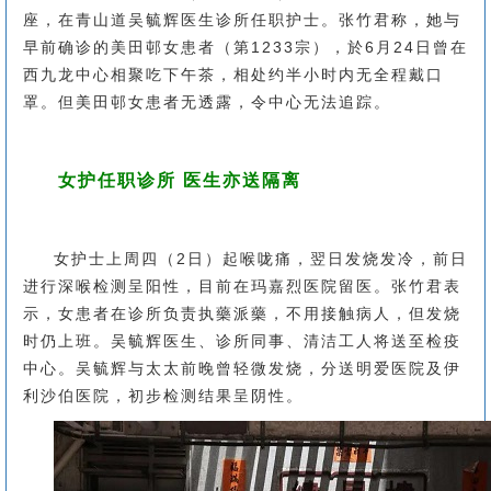
座，在青山道吴毓辉医生诊所任职护士。张竹君称，她与
早前确诊的美田邨女患者（第1233宗），於6月24日曾在
西九龙中心相聚吃下午茶，相处约半小时内无全程戴口
罩。但美田邨女患者无透露，令中心无法追踪。
女护任职诊所 医生亦送隔离
女护士上周四（2日）起喉咙痛，翌日发烧发冷，前日
进行深喉检测呈阳性，目前在玛嘉烈医院留医。张竹君表
示，女患者在诊所负责执藥派藥，不用接触病人，但发烧
时仍上班。吴毓辉医生、诊所同事、清洁工人将送至检疫
中心。吴毓辉与太太前晚曾轻微发烧，分送明爱医院及伊
利沙伯医院，初步检测结果呈阴性。