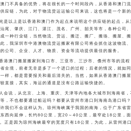
和澳门不具备的优势，将在很长的一个时间段内，从香港和澳门
个供应链，为此，对于物流货运运输公司来说，这也将是一个新
光是以上是以香港和澳门作为起点来说明这个供应链的起点，从
、汕尾、肇庆、江门、湛江、茂名、广州、韶关等市，各种公司
形成一种行业链，当然物流、货运、搬迁、搬厂、搬场、搬屋、
为此，我深圳市中港澳物流货运搬家有限公司将会抓住这波物流
大的公司、企业、人才、物质、资金等流动提供最佳的服务。
香港澳门搬屋搬家到海口市、三亚市、三沙市、儋州市等的流程
南省全境，前者无非是多了一个进口的过程；后者的情况，就如
港一样，都是需要报关和最后清关的。当然，如果从香港澳门搬
比较直接，其实，海运的通道是没有公路运输快捷的。
人会说，从北京、上海、重庆、天津等内地各大城市到海南省，
家等，不也都要通过船运吗？都要从雷州市港口到海南岛港口吗
或许我们不会这样认为。琼州海峡属于我国的南海，位于广东省
东西向延伸，长约80公里，宽20～40公里，最窄处18公里，面
米。正是因为琼州海峡最窄的宽度只有18公里，为此，从雷州港