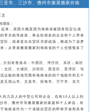
三亚市、三沙市、儋州市搬屋搬家价格
正文
享给朋友：
了起来，原因大概是因为海南省被国务院定位成
好的零关税等政策，将会给很多的企业和个人带来
自贸区，或者是在自贸区另辟战场，都成为了追梦
起来；从香港搬屋搬家到海南省的个人也慢慢多了
，分别有香港岛：中西区、湾仔区、东区；南区
界：北区、大埔区、沙田区、西贡区、荃湾区、屯
物流运输的落地范围有海南省的四个地级市和五个
市是五指山市、文昌市、琼海市、万宁市、东方
人到几百人的中型公司和企业，也有10人以上到
三沙市、儋州市等搬屋搬家的家庭和个人来说，有
由于海南省作为一个省级自贸区的即将开放和具有