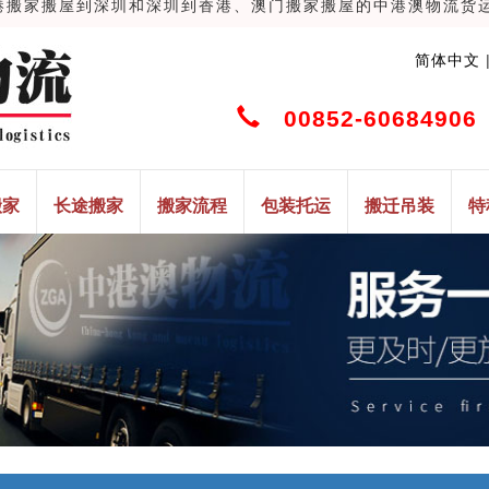
家搬屋到深圳和深圳到香港、澳门搬家搬屋的中港澳物流货运搬家搬
简体中文
00852-60684906
搬家
长途搬家
搬家流程
包装托运
搬迁吊装
特