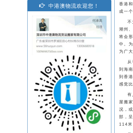
香港
中港澳物流欢迎您！
成一
不
潮州
将会
中。
为广
从
到海
到香
感觉
有
屋搬
况，
部，呈
114