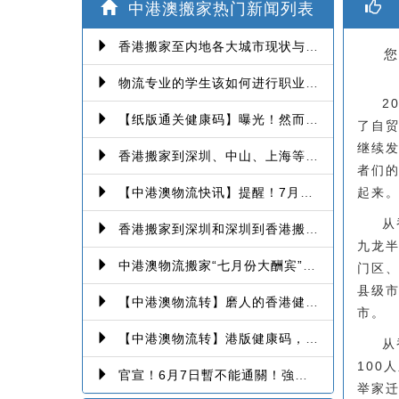
香
中港澳搬家热门新闻列表
香港搬家至内地各大城市现状与趋势分析
您
物流专业的学生该如何进行职业提升！
2
【纸版通关健康码】曝光！然而爆发第三波本地感染，或再推迟启用！
了自
继续
香港搬家到深圳、中山、上海等深港搬家、中港搬家的業務範圍、技術保障
者们
【中港澳物流快讯】提醒！7月6日起，经珠澳口岸入境有新变化！
起来
从
香港搬家到深圳和深圳到香港搬家的各种报价、注意事项和派送价格【深港搬家价格查询】
九龙
中港澳物流搬家“七月份大酬宾”-香港澳门往返深圳、珠海、中山、广州等中港澳搬屋搬家
门区
县级
【中港澳物流转】磨人的香港健康码！消息再反转：或下周一启用！
市。
【中港澳物流转】港版健康码，14间获认可检测机构确定！
从
100
官宣！6月7日暫不能通關！強制檢疫措施再延1個月！【香港到深圳搬屋搬家又要延长了】
举家