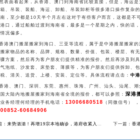
然表面看起来，从香港、澳门到海南省比较直接，但是，海运是
拼箱、吊装、装船、海运、卸船、吊装卸柜等很多港口操作复杂
南，至少都是10天半个月左右这对于有些客户而言，这都是不
港口，通过船舶过渡到海南省，最多是一个星期之内，快的话，
的情况偏多。
香港澳门搬屋搬家到海口、三亚等流程，属于是中港搬屋搬家的
屋搬家物品的名称、品牌、规格、数量、价值、包装、楼层、有
步骤方案，然后再为客户朋友们提供精准的报价。然后再涉及到
、气泡纸、沙发套、床垫套、薄膜等，为客户朋友们提供拆卸、
完税、清关、送货、上楼、安装、定位等。具体流程请点击：
中
香港、澳门、深圳、东莞、惠州、珠海、广州、汕头、汕尾、潮
深港
中国大陆内地搬屋搬家到海南省全境的报价，都可以参照：
13006680518
司业务经理何经理的手机电话：
（同微信号） 
00852-60684906
！
篇：
来势汹汹！再增19宗本地确诊，港府收紧入境政策…健康码悬了！
下一篇：
香港