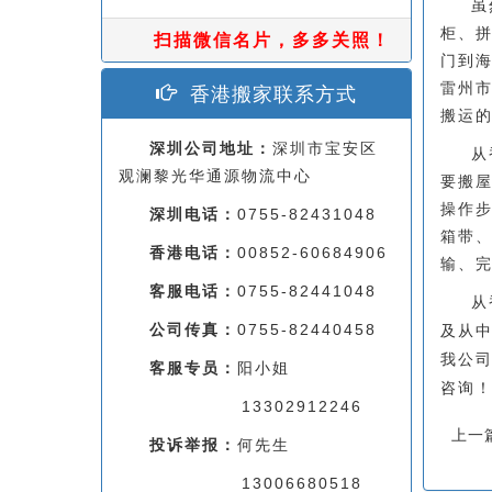
虽
柜、
扫描微信名片，多多关照！
门到海
雷州市
香港搬家联系方式
搬运
深圳公司地址：
深圳市宝安区
从
观澜黎光华通源物流中心
要搬
操作
深圳电话：
0755-82431048
箱带
香港电话：
00852-60684906
输、
客服电话：
0755-82441048
从
公司传真：
0755-82440458
及从
我公
客服专员：
阳小姐
咨询
13302912246
上一
投诉举报：
何先生
13006680518