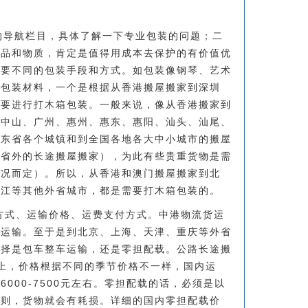
的导航栏目，具体了解一下专业包装的问题；二
物品和物质，肯定是值得用成本去保护的有价值优
需要不同的包装手段和方式。如包装像钢琴、艺术
业包装材料，一个是根据从香港搬屋搬家到深圳
否要进行打木箱包装。一般来说，像从香港搬家到
、中山、广州、惠州、惠东、惠阳、汕头、汕尾、
广东省各个城镇和到全国各地各大中小城市的搬屋
东省外的长途搬屋搬家），为此有些贵重货物是需
情况而定）。所以，从香港和澳门搬屋搬家到北
龙江等其他外省城市，都是需要打木箱包装的。
方式、运输价格、运费支付方式。中港物流货运
路运输。至于是到北京、上海、天津、重庆等外省
选择是包车整车运输，还是零担配载。公路长途搬
上，价格根据不同的季节价格不一样，国内运
000-7500元左右。零担配载的话，必须是以
否则，货物就会有耗损。详细的国内零担配载价