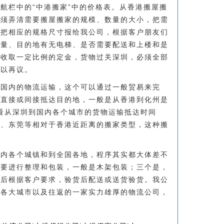
航栏中的“中港搬家”中的价格表。从香港搬屋搬
必须弄清需要搬屋搬家的规模、数量的大小，把需
和把相应的规格尺寸报给我公司，根据客户朋友们
作量、目的地有无电梯、是否需要配送和上楼和是
先收取一定比例的定金，货物过关深圳，必须全部
可以再议。
到国内的物流运输，这个可以通过一般贸易来完
后直接或间接抵达目的地，一般是从香港到化州是
查看从深圳到国内各个城市的货物运输抵达时间
海、东莞等相对于香港近距离的搬家类型，这种搬
省内各个城镇和到全国各地，程序其实都大体差不
物要进行整理和包装，一般是木架包装；三个是，
然后根据客户要求，验货后配送或送货验货。我公
地各大城市以及往返的一家实力雄厚的物流公司，