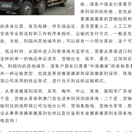
格，请客户朋友们查看导
家到深圳的价格，首先
要搬屋搬家的货物拍照
港的具体位置、有无电梯、停车场远近、是否需要人工、人工工
要安装等全部流程和工作程序来报价。运输的支付方式，一般是
余款。当然，到国内其他城市的，可以留有一小部分尾款，这个
0、抵达时间。从国外进入到香港海关监管仓，需要从香港进口
像这样的单一的物品单证清关、货物出仓、装车、通关、过深圳
内。到国内的其他城市，请客户朋友们查看“中港搬家”的表格
另外一种运输类型，也就是香港搬屋搬家和深港搬家到深圳、珠
前我公司采用的快运形式，进行当天到达的运输模式。
1、从香港搬屋到深圳、东莞、梅州、中山、珠海、惠阳等广东
一个是，货物从香港和澳门首先进来到深圳或珠海；二个是，货
运输到目的地即我公司当地分公司、货场集散地、货物仓库等，
专业从事香港搬家搬屋到化州以及往返和长途搬家搬屋到全国各
来电咨询！