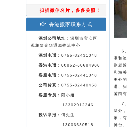
扫描微信名片，多多关照！
香港搬家联系方式
深圳公司地址：
深圳市宝安区
观澜黎光华通源物流中心
6
深圳电话：
0755-82431048
港和
香港电话：
00852-60684906
到就
和海
客服电话：
0755-82441048
围外
公司传真：
0755-82440458
港、
范围
客服专员：
阳小姐
7
13302912246
除外
投诉举报：
何先生
象，
13006680518
神台