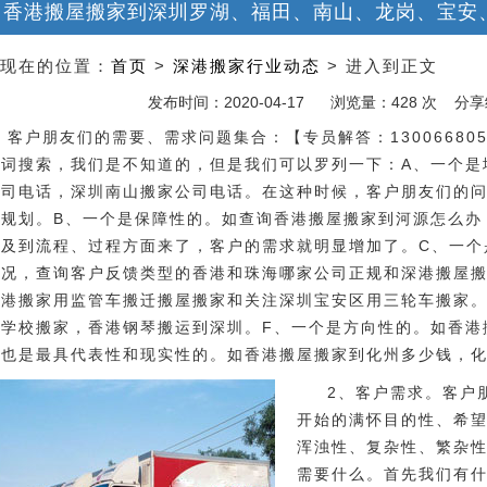
香港搬屋搬家到深圳罗湖、福田、南山、龙岗、宝安
现在的位置：
首页
>
深港搬家行业动态
> 进入到正文
发布时间：2020-04-17
浏览量：428 次 分
、客户朋友们的需要、需求问题集合：【专员解答：1300668
键词搜索，我们是不知道的，但是我们可以罗列一下：A、一个是
公司电话，深圳南山搬家公司电话。在这种时候，客户朋友们的
和规划。B、一个是保障性的。如查询香港搬屋搬家到河源怎么办
涉及到流程、过程方面来了，客户的需求就明显增加了。C、一个
情况，查询客户反馈类型的香港和珠海哪家公司正规和深港搬屋搬
香港搬家用监管车搬迁搬屋搬家和关注深圳宝安区用三轮车搬家。
学学校搬家，香港钢琴搬运到深圳。F、一个是方向性的。如香港
，也是最具代表性和现实性的。如香港搬屋搬家到化州多少钱，
2、客户需求。客户
开始的满怀目的性、希
浑浊性、复杂性、繁杂
需要什么。首先我们有