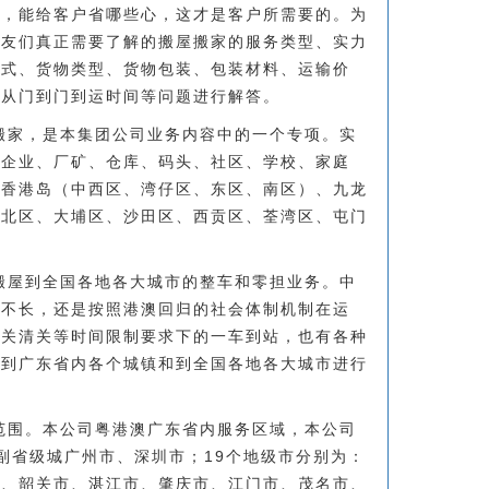
助，能给客户省哪些心，这才是客户所需要的。为
朋友们真正需要了解的搬屋搬家的服务类型、实力
方式、货物类型、货物包装、包装材料、运输价
物从门到门到运时间等问题进行解答。
搬家，是本集团公司业务内容中的一个专项。实
、企业、厂矿、仓库、码头、社区、学校、家庭
有香港岛（中西区、湾仔区、东区、南区）、九龙
（北区、大埔区、沙田区、西贡区、荃湾区、屯门
搬屋到全国各地各大城市的整车和零担业务。中
还不长，还是按照港澳回归的社会体制机制在运
通关清关等时间限制要求下的一车到站，也有各种
屋到广东省内各个城镇和到全国各地各大城市进行
范围。本公司粤港澳广东省内服务区域，本公司
副省级城广州市、深圳市；19个地级市分别为：
市、韶关市、湛江市、肇庆市、江门市、茂名市、