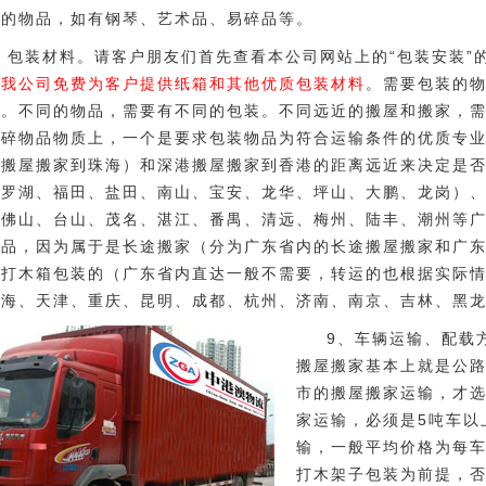
殊的物品，如有钢琴、艺术品、易碎品等。
、包装材料。请客户朋友们首先查看本公司网站上的“包装安装”
，
我公司免费为客户提供纸箱和其他优质包装材料
。需要包装的
品。不同的物品，需要有不同的包装。不同远近的搬屋和搬家，
易碎物品物质上，一个是要求包装物品为符合运输条件的优质专
门搬屋搬家到珠海）和深港搬屋搬家到香港的距离远近来决定是
（罗湖、福田、盐田、南山、宝安、龙华、坪山、大鹏、龙岗）
、佛山、台山、茂名、湛江、番禺、清远、梅州、陆丰、潮州等
物品，因为属于是长途搬家（分为广东省内的长途搬屋搬家和广
行打木箱包装的（广东省内直达一般不需要，转运的也根据实际
上海、天津、重庆、昆明、成都、杭州、济南、南京、吉林、黑
9、车辆运输、配载
搬屋搬家基本上就是公
市的搬屋搬家运输，才
家运输，必须是5吨车以
输，一般平均价格为每车6
打木架子包装为前提，