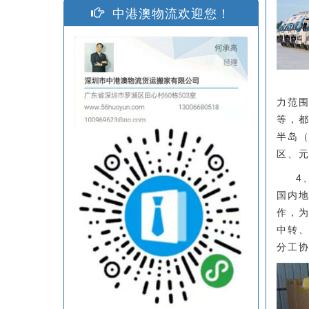
中港澳物流欢迎您！
力范
等，
半岛
区、
4
国内
作，
中转
分工