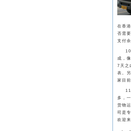
在香
否需
支付
1
成，
7天之
表。
家目
1
多，
货物
司是
欢迎