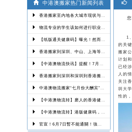
中港澳搬家热门新闻列表
香港搬家至内地各大城市现状与趋势分析
您
物流专业的学生该如何进行职业提升！
1
【纸版通关健康码】曝光！然而爆发第三波本地感染，或再推迟启用！
的关
香港搬家到深圳、中山、上海等深港搬家、中港搬家的業務範圍、技術保障
搬家
计划
【中港澳物流快讯】提醒！7月6日起，经珠澳口岸入境有新变化！
已经
人的
香港搬家到深圳和深圳到香港搬家的各种报价、注意事项和派送价格【深港搬家价格查询】
关注
中港澳物流搬家“七月份大酬宾”-香港澳门往返深圳、珠海、中山、广州等中港澳搬屋搬家
圳大
性的
【中港澳物流转】磨人的香港健康码！消息再反转：或下周一启用！
【中港澳物流转】港版健康码，14间获认可检测机构确定！
官宣！6月7日暫不能通關！強制檢疫措施再延1個月！【香港到深圳搬屋搬家又要延长了】