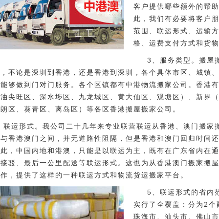
客户提供哪些额外的帮
此，我们有必要将客户
范围、联运形式、运输
格、运费支付方式和货
3、服务类型。搬屋
围，不论是深圳到香港，还是香港到深圳，各个具体市区、城镇
都能够做到门对门服务。各个区镇都有中港物流搬家公司。香港
（油尖旺区、深水埗区、九龙城区、黄大仙区、观塘区）、新界
元朗区、葵青区、离岛区）等各区香港搬屋搬家公司。
、联运形式。我公司二十几年来专业联营联运从香港、澳门搬家
地与香港澳门之间，并无道路性阻隔，但是香港和澳门回归时间
为此，中国内地和港澳，只能是以联运为主，既有在广东省内在
、接驳、最后一公里配送等联运形式。这也为从香港澳门搬家搬
协作，提供了这样的一种联运方式和物流货运搬家平台。
5、联运形式的省内
实行了全覆盖：分为2个
珠海市、汕头市、佛山