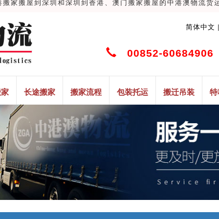
家搬屋到深圳和深圳到香港、澳门搬家搬屋的中港澳物流货运搬家搬
简体中文
00852-60684906
搬家
长途搬家
搬家流程
包装托运
搬迁吊装
特