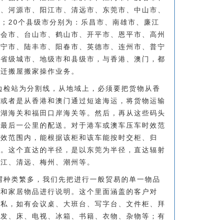
市、河源市、阳江市、清远市、东莞市、中山市、
；20个县级市分别为：乐昌市、南雄市、廉江
四会市、台山市、鹤山市、开平市、恩平市、高州
兴宁市、陆丰市、阳春市、英德市、连州市、普宁
副省级城市、地级市和县级市，与香港、澳门，都
搬迁搬屋搬家操作业务。
边检站为分割线，从地域上，必须要把货物从香
，或者是从香港和澳门通过短途海运，将货物运输
罗湖海关和福田口岸海关等。然后，再从这些码头
是最后一公里的配送。对于港车或澳车压车时效范
时效范围内，能根据该柜和该车能按时交柜、归
运。这个直达的半径，是以东莞为半径，直达辐射
湛江、清远、梅州、潮州等。
谓种类繁多，我们先把进行一般贸易的单一物品
物和家居物品进行说明。这个里面涵盖的客户对
家私，如有会议桌、大班台、写字台、文件柜、拜
沙发、床、电视、冰箱、书籍、衣物、杂物等；有