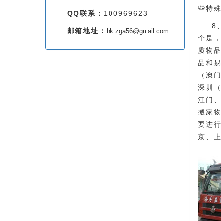
些特
QQ联系：
100969623
8
邮箱地址：
hk.zga56@gmail.com
个是
质物
品和
（澳
深圳
江门
搬家
要进
京、