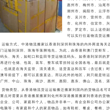
惠州市、梅州市、汕尾
潮州市、揭阳市、云浮市
市、吴川市、雷州市、
市、化州市、信宜市、
市、罗定市。以上这些
可以实行往返物流货运
、运输方式。中港物流搬家以香港到深圳和珠海的内外两道海关
澳门运输到深圳、珠海等落脚地先。为此，由香港和澳门货柜车
近码头、海关，如蛇口和盐田等货运物流码头。如香港到深圳的
关再进行仓储、包装、装车、整车或零担转运全国各地，最后就
的，也就是在海关监管、清关通关、送货直达和压车（含过夜）
归澳等前提下，都可以直接直达。而以此外的地区，则只能是转
有广州、中山、珠海、南沙、惠州、惠阳、惠东、佛山、茂名、
、货物类型。从香港物流货运运输搬迁搬家到国内的货物品名可
，重点对需要从香港搬屋搬家到化州和深港搬屋搬家到香港的货
有企业、公司、家庭和个人，物品并非单一。有企业和公司办公
、电脑等；有家庭和个人的家居物品，如有鞋柜、餐桌、餐椅、