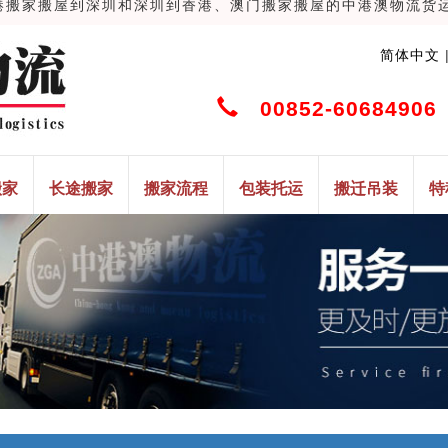
家搬屋到深圳和深圳到香港、澳门搬家搬屋的中港澳物流货运搬家搬
简体中文
00852-60684906
搬家
长途搬家
搬家流程
包装托运
搬迁吊装
特