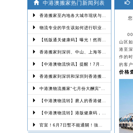
中港澳搬家热门新闻列表
香港搬家至内地各大城市现状与趋势分析
您
物流专业的学生该如何进行职业提升！
0
【纸版通关健康码】曝光！然而爆发第三波本地感染，或再推迟启用！
山区
港至
香港搬家到深圳、中山、上海等深港搬家、中港搬家的業務範圍、技術保障
作的
【中港澳物流快讯】提醒！7月6日起，经珠澳口岸入境有新变化！
的客
价格
香港搬家到深圳和深圳到香港搬家的各种报价、注意事项和派送价格【深港搬家价格查询】
中港澳物流搬家“七月份大酬宾”-香港澳门往返深圳、珠海、中山、广州等中港澳搬屋搬家
【中港澳物流转】磨人的香港健康码！消息再反转：或下周一启用！
【中港澳物流转】港版健康码，14间获认可检测机构确定！
官宣！6月7日暫不能通關！強制檢疫措施再延1個月！【香港到深圳搬屋搬家又要延长了】