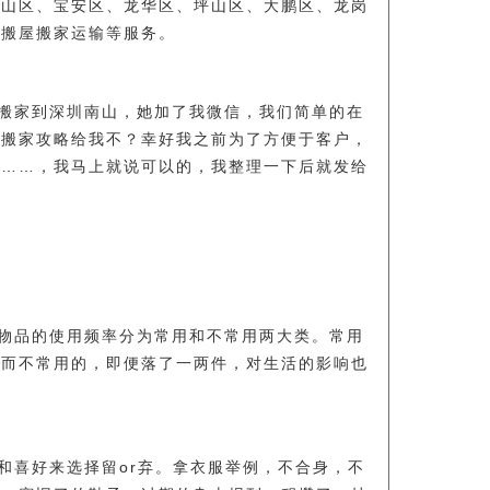
南山区、宝安区、龙华区、坪山区、大鹏区、龙岗
迁搬屋搬家运输等服务。
港搬家到深圳南山，她加了我微信，我们简单的在
的搬家攻略给我不？幸好我之前为了方便于客户，
则……，我马上就说可以的，我整理一下后就发给
物品的使用频率分为常用和不常用两大类。常用
，而不常用的，即便落了一两件，对生活的影响也
和喜好来选择留or弃。拿衣服举例，不合身，不