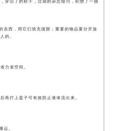
包，穿旧了的鞋子，过期的杂志报刊，积攒了一抽
的东西，用它们填充缝隙；重要的物品要分开放
惊人的。
时省力省空间。
然后再拧上盖子可有效防止液体流出来。
搬运。