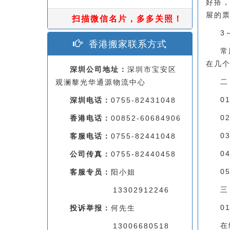
好搭
屉的票
扫描微信名片，多多关照！
3
香港搬家联系方式
常
在几
深圳公司地址：
深圳市宝安区
二
观澜黎光华通源物流中心
0
深圳电话：
0755-82431048
0
香港电话：
00852-60684906
0
客服电话：
0755-82441048
0
公司传真：
0755-82440458
0
客服专员：
阳小姐
三
13302912246
0
投诉举报：
何先生
在
13006680518