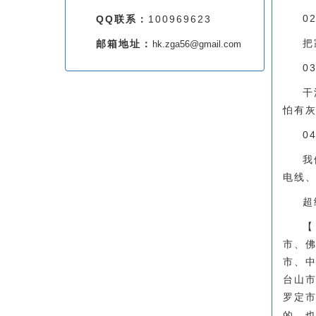
0
QQ联系：
100969623
把
邮箱地址：
hk.zga56@gmail.com
0
干
怕有
0
我
电线
超
【
市、
市、中
台山
罗定
的，