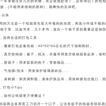
，一年来都没穿几次的衣物，肯定就地处理了，还有用旧了的包
据，(不能用来报销的那种)，都爽快的丢掉吧。
～分块
用的方法是一个纸箱里先装大件规则的东西，再装小件或不规则
个箱子里，比如书本，几十本书，放在一个箱子里的重量还是很
，选择合适的打包工具
1，搬家打包必备纸箱：40*50*60左右的尺寸就刚刚好。
2，真空收纳袋：被子，枕头，衣服等用真空收纳袋装起来，省
3，胶袋子：用来套脏的鞋子，零散物品……
4，气泡膜/泡沫：用来保护玻璃易碎品……
5，保鲜膜：厨房调料瓶，液体护肤品等，用保鲜膜包住瓶口，
，打包小Tips
1，如何让纸箱更方便搬运？
纸箱两边各用美工刀切开一个口子，让没有提手的纸箱变得容易