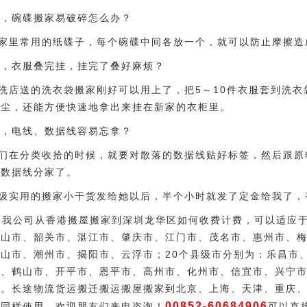
2，碗碟搬家易破碎怎么办？
家里常用的纸碟子，每个碗碟中间各放一个，就可以防止摩擦造
3，衣服叠完挂，挂完了叠好麻烦？
洗店送的洗衣袋搬家刚好可以用上了，把5～10件衣服套到洗
灰尘，还能方便快速地拿出来挂在新家的衣柜里。
4，电线、数据线容易忘拿？
们在分类收拾的时候，就要对散落的数据线贴好标签，然后跟原
、数据线分家了。
级实用的搬家小干货发给她以后，半个小时就发了定金给我了，
 我公司从香港搬屋搬家到深圳龙华区如何收费计费，可以适应
佛山市、韶关市、湛江市、肇庆市、江门市、茂名市、惠州市、
山市、潮州市、揭阳市、云浮市；20个县级市分别为：乐昌市
市、鹤山市、开平市、恩平市、高州市、化州市、信宜市、兴宁
市。长途物流货运搬迁搬运搬屋搬家到北京、上海、天津、重庆
00852-60684906
也同样使用。欢迎朋友们来电咨询！
可以直