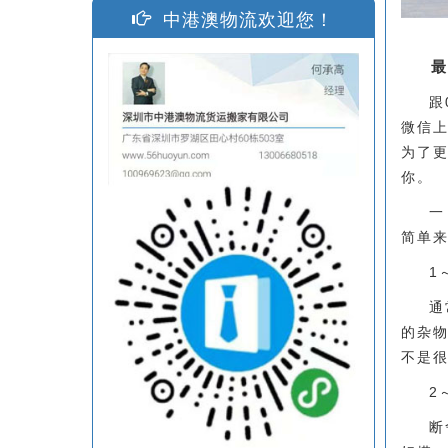
中港澳物流欢迎您！
最
跟
微信
为了
你。
一
简单
1
通
的杂
不是
2
断