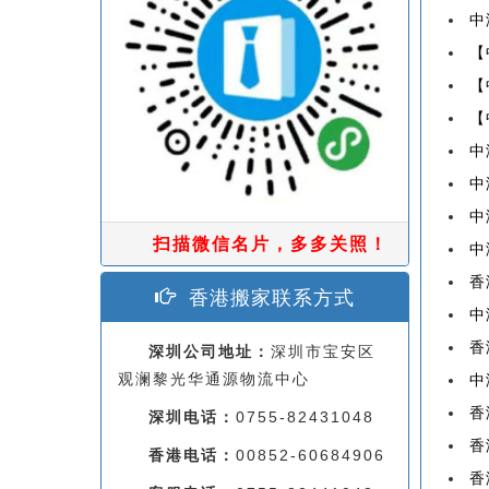
中
【
【
【
中
中
中
扫描微信名片，多多关照！
中
香
香港搬家联系方式
中
香
深圳公司地址：
深圳市宝安区
观澜黎光华通源物流中心
中
香
深圳电话：
0755-82431048
香
香港电话：
00852-60684906
香