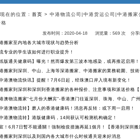
现在的位置：
首页
> 中港物流公司|中港货运公司|中港搬
价格
发布时间：2020-04-18
浏览量：569 次 分
港搬家至内地各大城市现状与趋势分析
流专业的学生该如何进行职业提升！
纸版通关健康码】曝光！然而爆发第三波本地感染，或再推迟启用！
港搬家到深圳、中山、上海等深港搬家、中港搬家的業務範圍、技術
中港澳物流快讯】提醒！7月6日起，经珠澳口岸入境有新变化！
港搬家到深圳和深圳到香港搬家的各种报价、注意事项和派送价格【
港澳物流搬家“七月份大酬宾”-香港澳门往返深圳、珠海、中山、广
中港澳物流转】磨人的香港健康码！消息再反转：或下周一启用！
中港澳物流转】港版健康码，14间获认可检测机构确定！
宣！6月7日暫不能通關！強制檢疫措施再延1個月！【香港到深圳搬
港搬家到深圳以及到国内各大城市什么时候通关迎来好消息