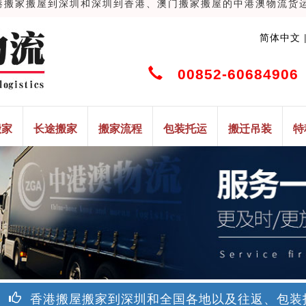
家搬屋到深圳和深圳到香港、澳门搬家搬屋的中港澳物流货运搬家搬
简体中文
00852-60684906 
搬家
长途搬家
搬家流程
包装托运
搬迁吊装
特
香港搬屋搬家到深圳和全国各地以及往返、包装