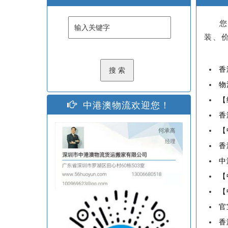
您
装、
香
物
【
中港澳物流欢迎您！
香
【
香
中
【
【
官
香