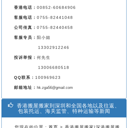
香港电话：
00852-60684906
客服电话：
0755-82441048
公司传真：
0755-82440458
客服专员：
阳小姐
13302912246
投诉举报：
何先生
13006680518
QQ联系：
100969623
邮箱地址：
hk.zga56@gmail.com
香港搬屋搬家到深圳和全国各地以及往返、
包装托运、海关监管、特种运输等新闻
您现在的位置：
首页
> 香港搬屋搬家|深港搬屋搬