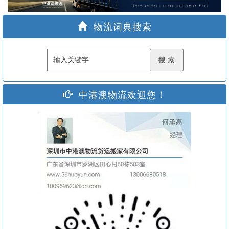
家
物流词典搜索
中港澳物流欢迎您！