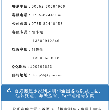
香港电话：
00852-60684906
客服电话：
0755-82441048
公司传真：
0755-82440458
客服专员：
阳小姐
13302912246
投诉举报：
何先生
13006680518
QQ联系：
100969623
邮箱地址：
hk.zga56@gmail.com
香港搬屋搬家到深圳和全国各地以及往返、
包装托运、海关监管、特种运输等新闻
您现在的位置：
首页
> 【搬家到兴宁费用】中港