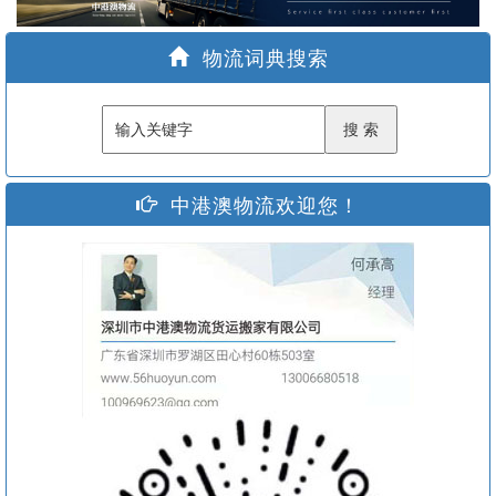
家
物流词典搜索
中港澳物流欢迎您！