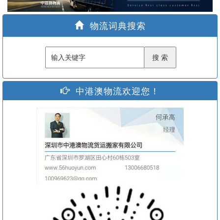
家
物流词典搜索
中港澳物流欢迎您！