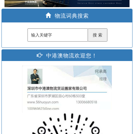
家
物流词典搜索
中港澳物流欢迎您！