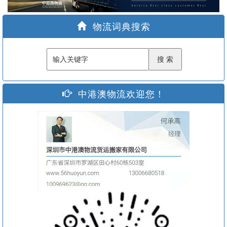
家
物流词典搜索
中港澳物流欢迎您！