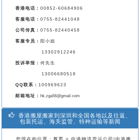
香港电话：
00852-60684906
客服电话：
0755-82441048
公司传真：
0755-82440458
客服专员：
阳小姐
13302912246
投诉举报：
何先生
13006680518
QQ联系：
100969623
邮箱地址：
hk.zga56@gmail.com
香港搬屋搬家到深圳和全国各地以及往返、
包装托运、海关监管、特种运输等新闻
您现在的位置：
首页
> 中港物流货运公司|中港搬