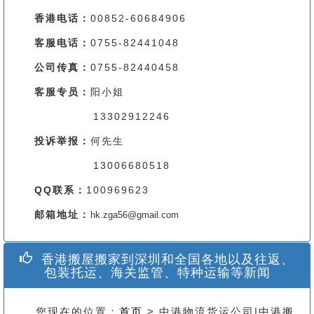
香港电话：
00852-60684906
客服电话：
0755-82441048
公司传真：
0755-82440458
客服专员：
阳小姐
13302912246
投诉举报：
何先生
13006680518
QQ联系：
100969623
邮箱地址：
hk.zga56@gmail.com
香港搬屋搬家到深圳和全国各地以及往返、
包装托运、海关监管、特种运输等新闻
您现在的位置：
首页
> 中港物流货运公司|中港搬