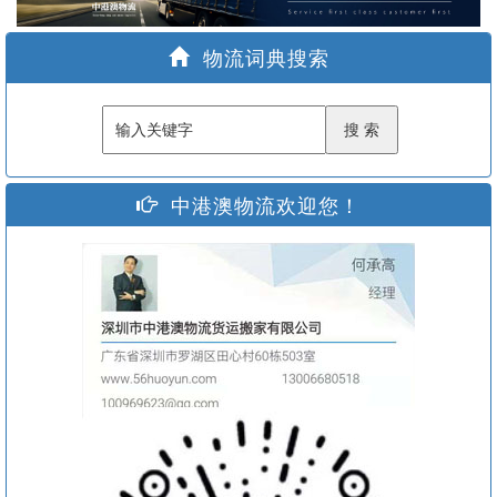
家
物流词典搜索
中港澳物流欢迎您！