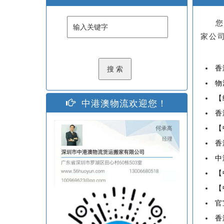
您
家公
香
物
【
中港澳物流欢迎您！
香
【
香
中
【
【
官
香