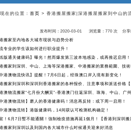
现在的位置：
首页
> 香港搬屋搬家|深港搬屋搬家到中山的
司
发布时间：2020-03-01
浏览量：770 次 分
港搬家至内地各大城市现状与趋势分析
流专业的学生该如何进行职业提升！
纸版通关健康码】曝光！然而爆发第三波本地感染，或再推迟启用！
港搬家到深圳、中山、上海等深港搬家、中港搬家的業務範圍、技術
中港澳物流快讯】提醒！7月6日起，经珠澳口岸入境有新变化！
港搬家到深圳和深圳到香港搬家的各种报价、注意事项和派送价格【
港澳物流搬家“七月份大酬宾”-香港澳门往返深圳、珠海、中山、广
中港澳物流转】磨人的香港健康码！消息再反转：或下周一启用！
中港澳物流转】港版健康码，14间获认可检测机构确定！
宣！6月7日暫不能通關！強制檢疫措施再延1個月！【香港到深圳搬
港搬家到深圳以及到国内各大城市什么时候通关迎来好消息