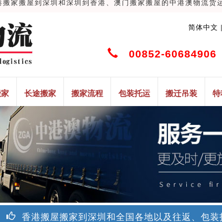
家搬屋到深圳和深圳到香港、澳门搬家搬屋的中港澳物流货运搬家搬
简体中文
00852-60684906 
搬家
长途搬家
搬家流程
包装托运
搬迁吊装
特
香港搬屋搬家到深圳和全国各地以及往返、包装