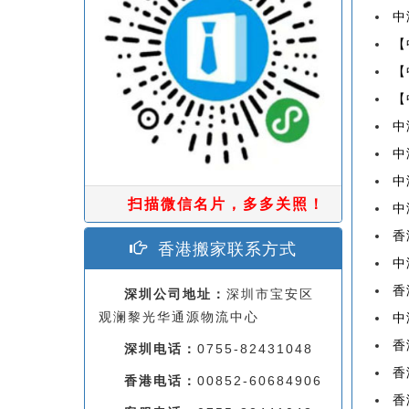
中
【
【
【
中
中
中
扫描微信名片，多多关照！
中
香
香港搬家联系方式
中
香
深圳公司地址：
深圳市宝安区
观澜黎光华通源物流中心
中
香
深圳电话：
0755-82431048
香
香港电话：
00852-60684906
香