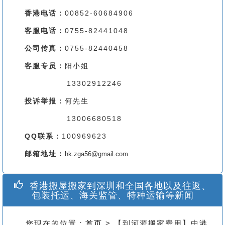
香港电话：
00852-60684906
客服电话：
0755-82441048
公司传真：
0755-82440458
客服专员：
阳小姐
13302912246
投诉举报：
何先生
13006680518
QQ联系：
100969623
邮箱地址：
hk.zga56@gmail.com
香港搬屋搬家到深圳和全国各地以及往返、
包装托运、海关监管、特种运输等新闻
您现在的位置：
首页
> 【到河源搬家费用】中港