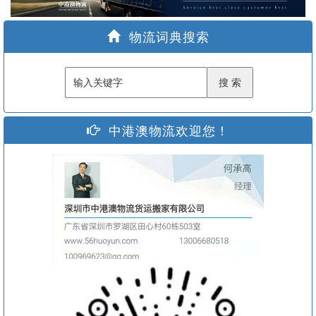
家
物流词典搜索
中港澳物流欢迎您！