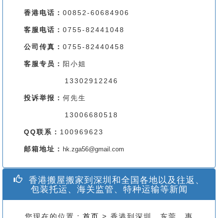
香港电话：
00852-60684906
客服电话：
0755-82441048
公司传真：
0755-82440458
客服专员：
阳小姐
13302912246
投诉举报：
何先生
13006680518
QQ联系：
100969623
邮箱地址：
hk.zga56@gmail.com
香港搬屋搬家到深圳和全国各地以及往返、
包装托运、海关监管、特种运输等新闻
您现在的位置：
首页
> 香港到深圳、东莞、惠