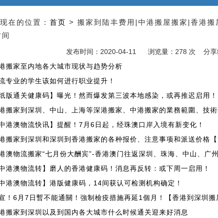
现在的位置：
首页
> 搬家到陆丰费用|中港搬屋搬家|香港
时间
发布时间：2020-04-11
浏览量：278 次 分
港搬家至内地各大城市现状与趋势分析
流专业的学生该如何进行职业提升！
纸版通关健康码】曝光！然而爆发第三波本地感染，或再推迟启用！
港搬家到深圳、中山、上海等深港搬家、中港搬家的業務範圍、技術
中港澳物流快讯】提醒！7月6日起，经珠澳口岸入境有新变化！
港搬家到深圳和深圳到香港搬家的各种报价、注意事项和派送价格【
港澳物流搬家“七月份大酬宾”-香港澳门往返深圳、珠海、中山、广
中港澳物流转】磨人的香港健康码！消息再反转：或下周一启用！
中港澳物流转】港版健康码，14间获认可检测机构确定！
宣！6月7日暫不能通關！強制檢疫措施再延1個月！【香港到深圳搬
港搬家到深圳以及到国内各大城市什么时候通关迎来好消息