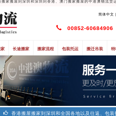
家搬屋到深圳和深圳到香港、澳门搬家搬屋的中港澳物流货运搬家搬
简体中文
00852-60684906 
搬家
长途搬家
搬家流程
包装托运
搬迁吊装
特
香港搬屋搬家到深圳和全国各地以及往返、包装