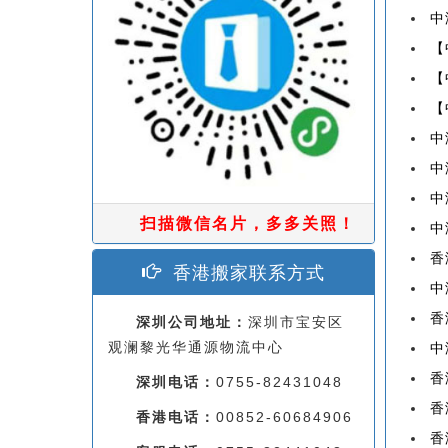
中
【
【
【
中
中
中
扫描微信名片，多多关照！
中
香
香港搬家联系方式
中
香
深圳公司地址：
深圳市宝安区
观澜黎光华通源物流中心
中
香
深圳电话：
0755-82431048
香
香港电话：
00852-60684906
香