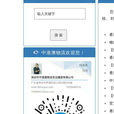
您
格、
香
物
【
中港澳物流欢迎您！
香
【
香
中
【
【
官
香