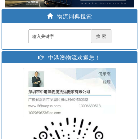
家
物流词典搜索
中港澳物流欢迎您！