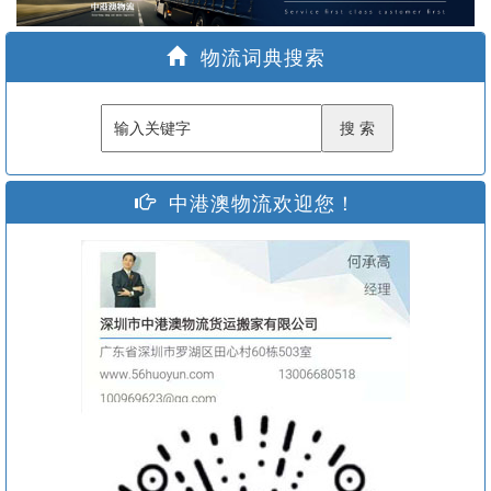
家
物流词典搜索
中港澳物流欢迎您！