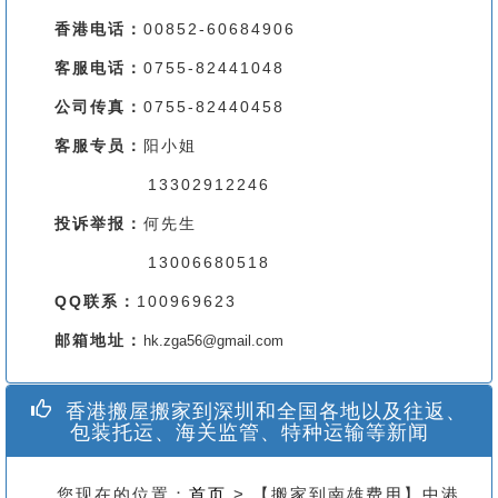
香港电话：
00852-60684906
客服电话：
0755-82441048
公司传真：
0755-82440458
客服专员：
阳小姐
13302912246
投诉举报：
何先生
13006680518
QQ联系：
100969623
邮箱地址：
hk.zga56@gmail.com
香港搬屋搬家到深圳和全国各地以及往返、
包装托运、海关监管、特种运输等新闻
您现在的位置：
首页
> 【搬家到南雄费用】中港