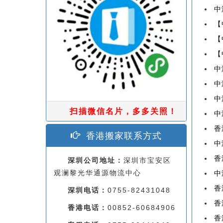
中
【
【
【
中
中
中
扫描微信名片，多多关照！
中
香
香港搬家联系方式
中
香
深圳公司地址：
深圳市宝安区
观澜黎光华通源物流中心
中
香
深圳电话：
0755-82431048
香
香港电话：
00852-60684906
香