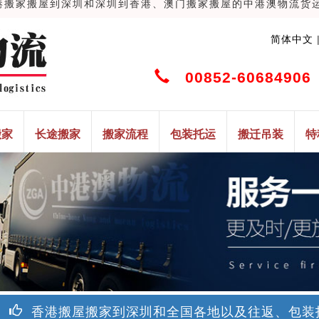
家搬屋到深圳和深圳到香港、澳门搬家搬屋的中港澳物流货运搬家搬
简体中文
00852-60684906 
搬家
长途搬家
搬家流程
包装托运
搬迁吊装
特
香港搬屋搬家到深圳和全国各地以及往返、包装