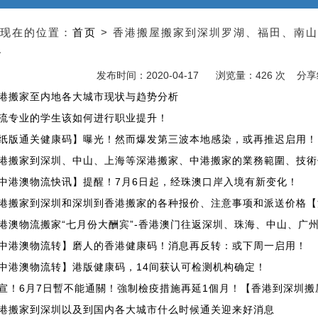
现在的位置：
首页
> 香港搬屋搬家到深圳罗湖、福田、南
格
发布时间：2020-04-17
浏览量：426 次 分
港搬家至内地各大城市现状与趋势分析
流专业的学生该如何进行职业提升！
纸版通关健康码】曝光！然而爆发第三波本地感染，或再推迟启用！
港搬家到深圳、中山、上海等深港搬家、中港搬家的業務範圍、技術
中港澳物流快讯】提醒！7月6日起，经珠澳口岸入境有新变化！
港搬家到深圳和深圳到香港搬家的各种报价、注意事项和派送价格【
港澳物流搬家“七月份大酬宾”-香港澳门往返深圳、珠海、中山、广
中港澳物流转】磨人的香港健康码！消息再反转：或下周一启用！
中港澳物流转】港版健康码，14间获认可检测机构确定！
宣！6月7日暫不能通關！強制檢疫措施再延1個月！【香港到深圳搬
港搬家到深圳以及到国内各大城市什么时候通关迎来好消息