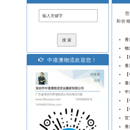
您
和价
香
物
【
中港澳物流欢迎您！
香
【
香
中
【
【
官
香