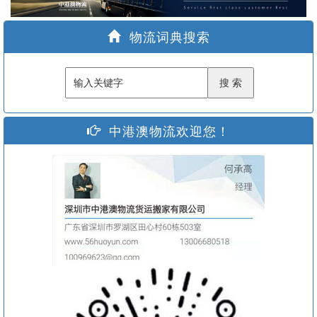
家
物流词典搜索
中港澳物流欢迎您！