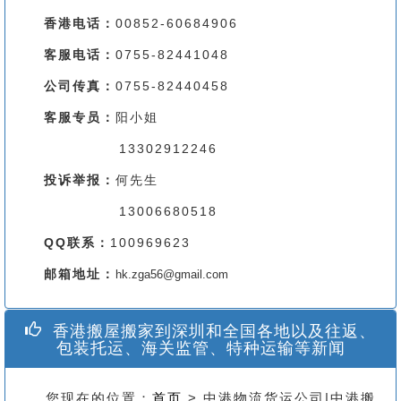
香港电话：
00852-60684906
客服电话：
0755-82441048
公司传真：
0755-82440458
客服专员：
阳小姐
13302912246
投诉举报：
何先生
13006680518
QQ联系：
100969623
邮箱地址：
hk.zga56@gmail.com
香港搬屋搬家到深圳和全国各地以及往返、
包装托运、海关监管、特种运输等新闻
您现在的位置：
首页
> 中港物流货运公司|中港搬