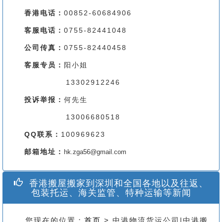
香港电话：
00852-60684906
客服电话：
0755-82441048
公司传真：
0755-82440458
客服专员：
阳小姐
13302912246
投诉举报：
何先生
13006680518
QQ联系：
100969623
邮箱地址：
hk.zga56@gmail.com
香港搬屋搬家到深圳和全国各地以及往返、
包装托运、海关监管、特种运输等新闻
您现在的位置：
首页
> 中港物流货运公司|中港搬