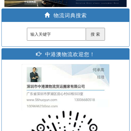
家
物流词典搜索
中港澳物流欢迎您！