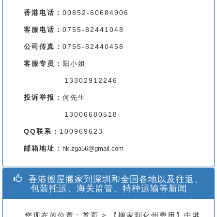
香港电话：
00852-60684906
客服电话：
0755-82441048
公司传真：
0755-82440458
客服专员：
阳小姐
13302912246
投诉举报：
何先生
13006680518
QQ联系：
100969623
邮箱地址：
hk.zga56@gmail.com
香港搬屋搬家到深圳和全国各地以及往返、
包装托运、海关监管、特种运输等新闻
您现在的位置：
首页
> 【搬家到化州费用】中港