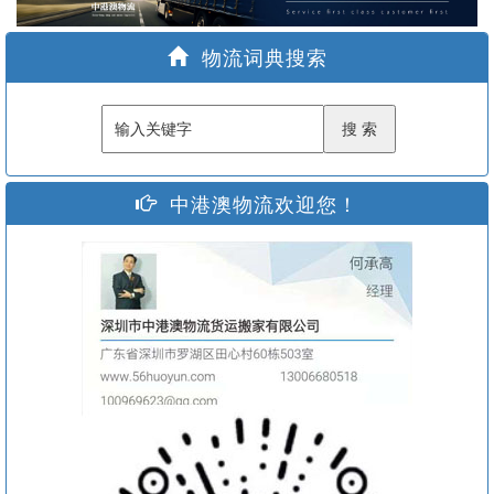
家
物流词典搜索
中港澳物流欢迎您！