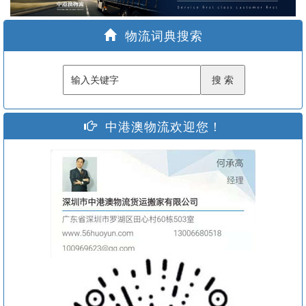
家
物流词典搜索
中港澳物流欢迎您！