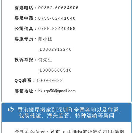
香港电话：
00852-60684906
客服电话：
0755-82441048
公司传真：
0755-82440458
客服专员：
阳小姐
13302912246
投诉举报：
何先生
13006680518
QQ联系：
100969623
邮箱地址：
hk.zga56@gmail.com
香港搬屋搬家到深圳和全国各地以及往返、
包装托运、海关监管、特种运输等新闻
您现在的位置：
首页
> 中港物流货运公司|中港搬