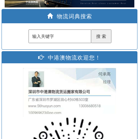
家
物流词典搜索
中港澳物流欢迎您！