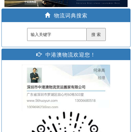
家
物流词典搜索
中港澳物流欢迎您！