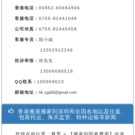
香港电话：
00852-60684906
客服电话：
0755-82441048
公司传真：
0755-82440458
客服专员：
阳小姐
13302912246
投诉举报：
何先生
13006680518
QQ联系：
100969623
邮箱地址：
hk.zga56@gmail.com
香港搬屋搬家到深圳和全国各地以及往返、
包装托运、海关监管、特种运输等新闻
您现在的位置：
首页
> 【搬家到阳春费用】中港